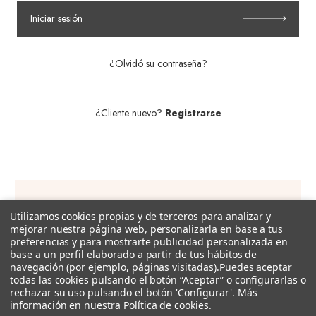
Iniciar sesión
¿Olvidó su contraseña?
¿Cliente nuevo?
Registrarse
Utilizamos cookies propias y de terceros para analizar y
Suscríbete a nuestra newsletter!
mejorar nuestra página web, personalizarla en base a tus
preferencias y para mostrarte publicidad personalizada en
Recibe descuentos exclusivos, promociones, novedades y
base a un perfil elaborado a partir de tus hábitos de
tendencias por e-mail.
navegación (por ejemplo, páginas visitadas).
Puedes aceptar
todas las cookies pulsando el botón “Aceptar” o configurarlas o
rechazar su uso pulsando el botón 'Configurar'. Más
Dirección
información en nuestra
Política de cookies
.
de