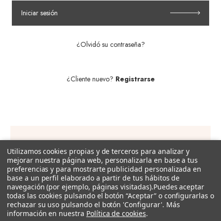
Iniciar sesión
¿Olvidó su contraseña?
¿Cliente nuevo?
Registrarse
Utilizamos cookies propias y de terceros para analizar y
Suscríbete a nuestra newsletter!
mejorar nuestra página web, personalizarla en base a tus
preferencias y para mostrarte publicidad personalizada en
Recibe descuentos exclusivos, promociones, novedades y
base a un perfil elaborado a partir de tus hábitos de
tendencias por e-mail.
navegación (por ejemplo, páginas visitadas).
Puedes aceptar
todas las cookies pulsando el botón “Aceptar” o configurarlas o
rechazar su uso pulsando el botón 'Configurar'. Más
Dirección
información en nuestra
Política de cookies
.
de