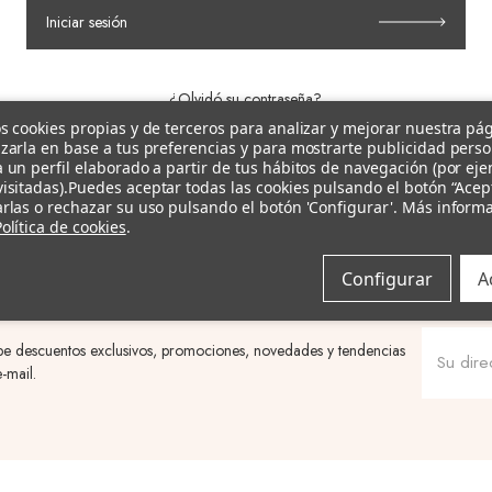
Iniciar sesión
¿Olvidó su contraseña?
s cookies propias y de terceros para analizar y mejorar nuestra pá
zarla en base a tus preferencias y para mostrarte publicidad pers
¿Cliente nuevo?
Registrarse
 un perfil elaborado a partir de tus hábitos de navegación (por ej
isitadas).
Puedes aceptar todas las cookies pulsando el botón “Acep
rlas o rechazar su uso pulsando el botón 'Configurar'. Más inform
olítica de cookies
.
Configurar
A
be descuentos exclusivos, promociones, novedades y tendencias
-mail.