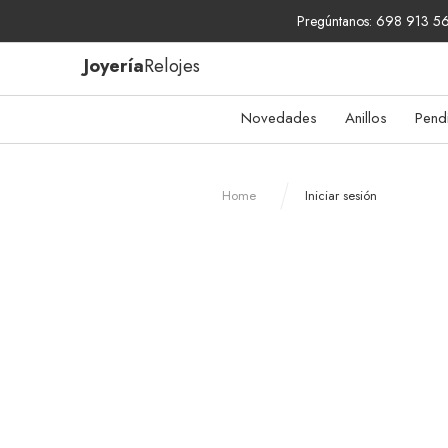
Pregúntanos: 698 913 567
Joyería
Relojes
Novedades
Anillos
Pend
Home
Iniciar sesión