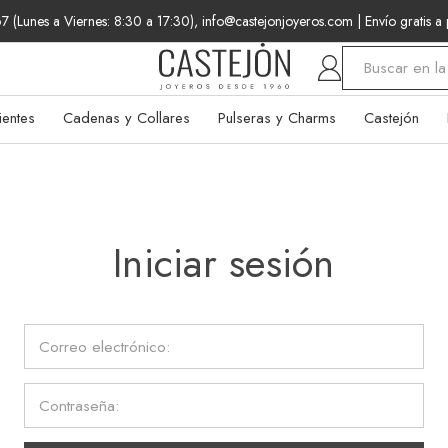
 (Lunes a Viernes: 8:30 a 17:30), info@castejonjoyeros.com
| Envío gratis a
Buscar
ientes
Cadenas y Collares
Pulseras y Charms
Castejón
Iniciar sesión