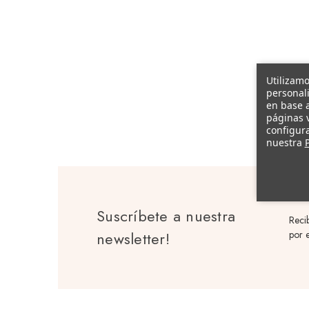
Utilizamo
personali
en base a
páginas v
configura
nuestra
P
Suscríbete a nuestra
Reci
newsletter!
por e