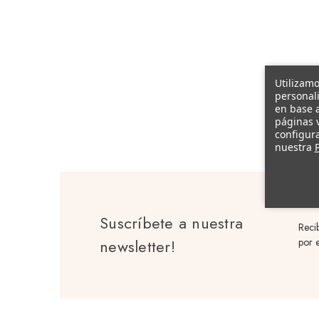
Utilizamo
personali
en base a
páginas v
configura
nuestra
P
Suscríbete a nuestra
Reci
newsletter!
por e