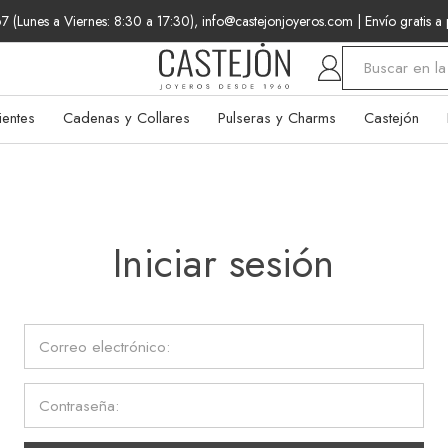
 (Lunes a Viernes: 8:30 a 17:30), info@castejonjoyeros.com
| Envío gratis a
Buscar
ientes
Cadenas y Collares
Pulseras y Charms
Castejón
Iniciar sesión