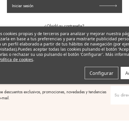
Iniciar sesión
¿Olvidó su contraseña?
s cookies propias y de terceros para analizar y mejorar nuestra pá
zarla en base a tus preferencias y para mostrarte publicidad pers
¿Cliente nuevo?
Registrarse
 un perfil elaborado a partir de tus hábitos de navegación (por ej
isitadas).
Puedes aceptar todas las cookies pulsando el botón “Acep
rlas o rechazar su uso pulsando el botón 'Configurar'. Más inform
olítica de cookies
.
Configurar
A
be descuentos exclusivos, promociones, novedades y tendencias
-mail.