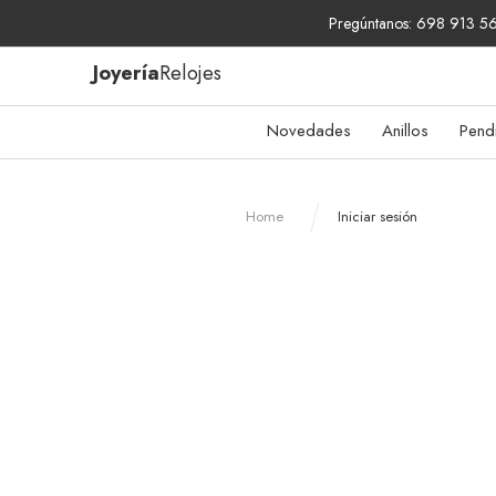
Pregúntanos: 698 913 567
Joyería
Relojes
Novedades
Anillos
Pend
Home
Iniciar sesión