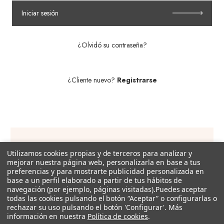
Iniciar sesión
¿Olvidó su contraseña?
¿Cliente nuevo?
Registrarse
Utilizamos cookies propias y de terceros para analizar y
Suscríbete a nuestra newsletter!
mejorar nuestra página web, personalizarla en base a tus
preferencias y para mostrarte publicidad personalizada en
Recibe descuentos exclusivos, promociones, novedades y
base a un perfil elaborado a partir de tus hábitos de
tendencias por e-mail.
navegación (por ejemplo, páginas visitadas).
Puedes aceptar
todas las cookies pulsando el botón “Aceptar” o configurarlas o
rechazar su uso pulsando el botón 'Configurar'. Más
Dirección
información en nuestra
Política de cookies
.
de