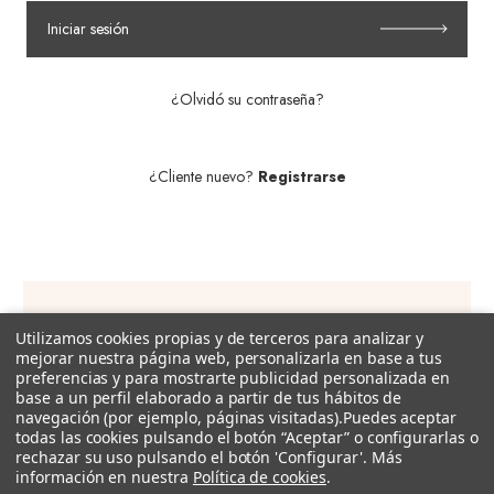
Iniciar sesión
¿Olvidó su contraseña?
¿Cliente nuevo?
Registrarse
Utilizamos cookies propias y de terceros para analizar y
Suscríbete a nuestra newsletter!
mejorar nuestra página web, personalizarla en base a tus
preferencias y para mostrarte publicidad personalizada en
Recibe descuentos exclusivos, promociones, novedades y
base a un perfil elaborado a partir de tus hábitos de
tendencias por e-mail.
navegación (por ejemplo, páginas visitadas).
Puedes aceptar
todas las cookies pulsando el botón “Aceptar” o configurarlas o
rechazar su uso pulsando el botón 'Configurar'. Más
Dirección
información en nuestra
Política de cookies
.
de