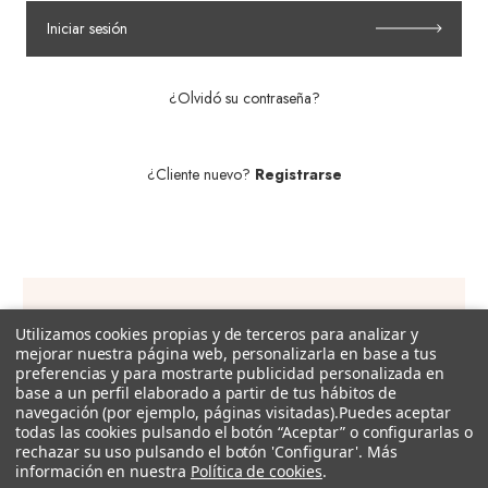
Iniciar sesión
¿Olvidó su contraseña?
¿Cliente nuevo?
Registrarse
Utilizamos cookies propias y de terceros para analizar y
Suscríbete a nuestra newsletter!
mejorar nuestra página web, personalizarla en base a tus
preferencias y para mostrarte publicidad personalizada en
Recibe descuentos exclusivos, promociones, novedades y
base a un perfil elaborado a partir de tus hábitos de
tendencias por e-mail.
navegación (por ejemplo, páginas visitadas).
Puedes aceptar
todas las cookies pulsando el botón “Aceptar” o configurarlas o
rechazar su uso pulsando el botón 'Configurar'. Más
Dirección
información en nuestra
Política de cookies
.
de