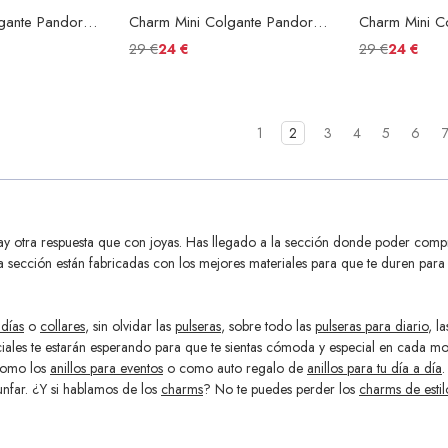
Charm Mini Colgante Pandora ME Cerradura Corazón
Charm Mini Colgante Pandora ME Chakra Corazón Morado
29 €
29 €
24 €
24 €
1
2
3
4
5
6
y otra respuesta que con joyas. Has llegado a la sección donde poder compr
ta sección están fabricadas con los mejores materiales para que te duren par
 días
o
collares
, sin olvidar las
pulseras
, sobre todo las
pulseras para diario
, l
ales te estarán esperando para que te sientas cómoda y especial en cada mom
 como los
anillos para eventos
o como auto regalo de
anillos para tu día a día
.
riunfar. ¿Y si hablamos de los
charms
? No te puedes perder los
charms de estil