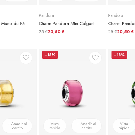
Pandora
Pandora
Charm Pandora Mano de Fátima
Charm Pandora MIni Colgante Concha Brillante
Charm Pandor
25 €
25 €
20,50 €
20,50 €
–18%
–18%
+ Añadir al
Vista
+ Añadir al
Vista
carrito
rápida
carrito
rápida