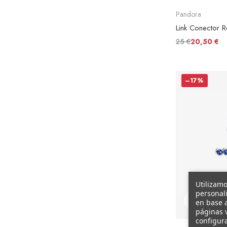
Pandora
25 €
20,50 €
–17%
Utilizamo
personali
Vista
en base a
rápida
páginas v
configura