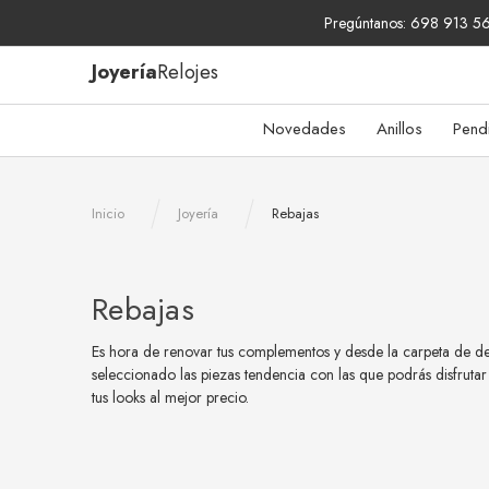
Pregúntanos: 698 913 567
Joyería
Relojes
Novedades
Anillos
Pend
Inicio
Joyería
Rebajas
Rebajas
Es hora de renovar tus complementos y desde la carpeta de d
seleccionado las piezas tendencia con las que podrás disfruta
tus looks al mejor precio.