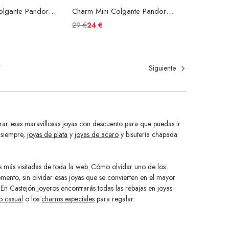
Charm Mini Colgante Pandora ME Chakra Corazón Verde
Charm Mini Colgante Pandora ME Luna Brillante
29 €
24 €
7
Siguiente
ar esas maravillosas joyas con descuento para que puedas ir
a siempre,
joyas de plata
y
joyas de acero
y bisutería chapada
as más visitadas de toda la web. Cómo olvidar uno de los
ento, sin olvidar esas joyas que se convierten en el mayor
 En Castejón Joyeros encontrarás todas las rebajas en joyas
o casual
o los
charms especiales
para regalar.