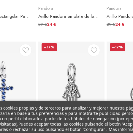
Pandora
Pandora
Link Conector Rectangular Pandora ME
Anillo Pandora en plata de ley Deseo Brillante
Anillo Pandor
29 €
29 €
24 €
24 €
–17%
–17%
s cookies propias y de terceros para analizar y mejorar nuestra pá
zarla en base a tus preferencias y para mostrarte publicidad pers
+ Añadir al
Vista
+ Añadir al
Vista
 un perfil elaborado a partir de tus hábitos de navegación (por ej
carrito
rápida
carrito
rápida
isitadas).
Puedes aceptar todas las cookies pulsando el botón “Acep
rlas o rechazar su uso pulsando el botón 'Configurar'. Más inform