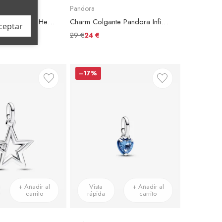
Pandora
Charm Colgante Pandora Herradura de la Buena Suerte
Charm Colgante Pandora Infinito Brillante
ceptar
29 €
24 €
–17%
+ Añadir al
Vista
+ Añadir al
carrito
rápida
carrito