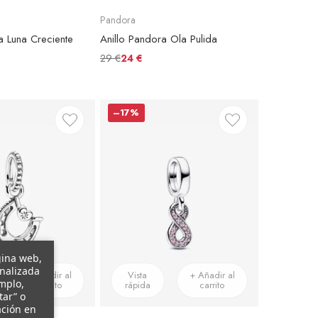
Pandora
a Luna Creciente
Anillo Pandora Ola Pulida
29 €
24 €
–17%
gina web,
onalizada
+ Añadir al
Vista
+ Añadir al
emplo,
carrito
rápida
carrito
tar” o
ación en