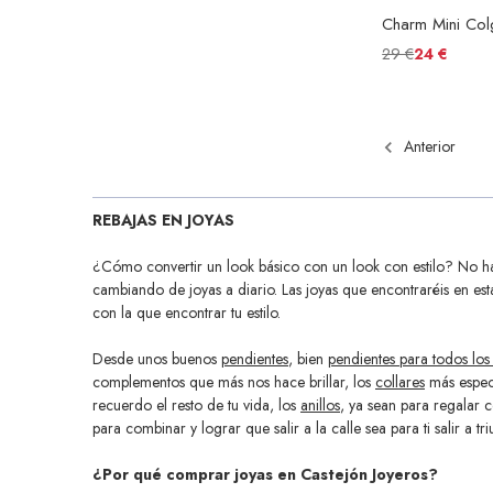
29 €
24 €
Anterior
REBAJAS EN JOYAS
¿Cómo convertir un look básico con un look con estilo? No ha
cambiando de joyas a diario. Las joyas que encontraréis en es
con la que encontrar tu estilo.
Desde unos buenos
pendientes
, bien
pendientes para todos los
complementos que más nos hace brillar, los
collares
más especi
recuerdo el resto de tu vida, los
anillos
, ya sean para regalar
para combinar y lograr que salir a la calle sea para ti salir a t
¿Por qué comprar joyas en Castejón Joyeros?