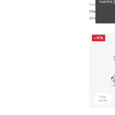
nuestra
P
Pandora
Charm Colgant
29 €
24 €
–17%
Vista
rápida