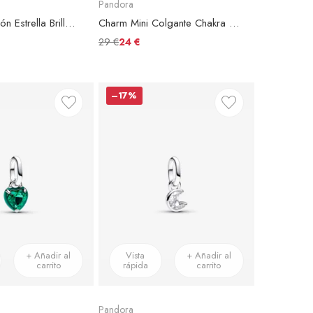
Pandora
Charm Medallón Estrella Brillante Pandora ME
Charm Mini Colgante Chakra Corazón Azul Pandora ME
29 €
24 €
–17%
+ Añadir al
Vista
+ Añadir al
carrito
rápida
carrito
Pandora