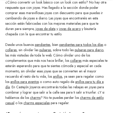
¿Cómo convertir un look básico con un look con estilo? No hay otra
respuesta que con joyas. Has llegado a la sección donde poder
comprar esas maravillosas joyas con descuento para que puedas ir
cambiando de joyas a diario. Las joyas que encontraréis en esta
sección están fabricadas con los mejores materiales para que te
duren para siempre,
joyas de plata
y
joyas de acero
y bisutería
chapada con la que encontrar tu estilo.
Desde unos buenos
pendientes
, bien
pendientes para todos los días
o
collares
, sin olvidar las
pulseras
, sobre todo las
pulseras para diario
,
las más visitadas de toda la web. Cómo olvidar uno de los
complementos que más nos hace brillar, los
collares
más especiales te
estarán esperando para que te sientas cómoda y especial en cada
momento, sin olvidar esas joyas que se convierten en el mayor
recuerdo el resto de tu vida, los
anillos
, ya sean para regalar como
los
anillos para eventos
o como auto regalo de
anillos para tu día a
día
. En Castejón Joyeros encontrarás todas las rebajas en joyas para
combinar y lograr que salir a la calle sea para ti salir a triunfar. ¿Y si
hablamos de los
charms
? No te puedes perder los
charms de estilo
casual
o los
charms especiales
para regalar.