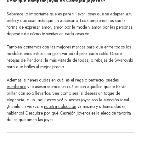
¿Por qué comprar joyas en Castejón Joyeros?
Sabemos lo importante que es para ti llevar joyas que se adapten a tu
estilo y que sean más que un accesorio. Los complementos
son la
forma de expresar amor, amor por la moda y amor por las personas,
depende de cómo te sientas en cada ocasión.
También contamos con las mejores marcas para que entre todos los
modelos encuentres una gran variedad para cada estilo. Desde
rebajas de Pandora
, la más visitada de todas, o
rebajas de Swarovski
para que brilles al mejor precio.
Además, si tienes dudas en cuál es el regalo perfecto, puedes
escribirnos
y te asesoraremos en cuáles son aquellos que te harán
brillar con solo llevarlos. Sea como sea, si deseas un toque de
elegancia, o un ¡aquí estoy yo! Nuestras
joyas
son la elección ideal.
¡Échale un vistazo a
nuestra colección
ya mismo y si tienes dudas,
háblanos
! Descubre por qué Castejón Joyeros es la elección favorita
de las que aman las joyas.