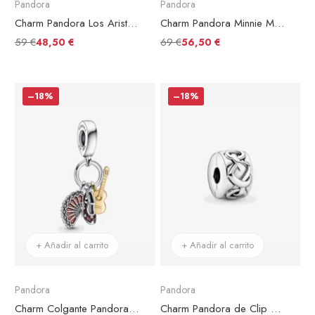
Pandora
Pandora
Charm Pandora Los Aristogatos de Disney
Charm Pandora Minnie Mouse con Vestido y Lazo de lunares de Disney
59 €
69 €
48,50 €
56,50 €
–18%
–18%
+ Añadir al carrito
+ Añadir al carrito
Pandora
Pandora
Charm Colgante Pandora Guitarra Española, Zapato Flamenco y Abanico
Charm Pandora de Clip Corazones Anudados