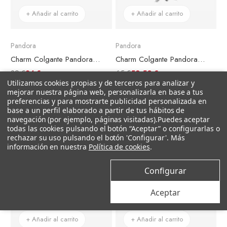
+ Añadir al carrito
+ Añadir al carrito
Pandora
Pandora
Charm Colgante Pandora Herradura de la Buena Suerte
Charm Colgante Pandora Tortuga Marina
29 €
65 €
24 €
53,50 €
Utilizamos cookies propias y de terceros para analizar y
mejorar nuestra página web, personalizarla en base a tus
preferencias y para mostrarte publicidad personalizada en
base a un perfil elaborado a partir de tus hábitos de
–18%
–18%
navegación (por ejemplo, páginas visitadas).
Puedes aceptar
todas las cookies pulsando el botón “Aceptar” o configurarlas o
rechazar su uso pulsando el botón 'Configurar'. Más
información en nuestra
Política de cookies
.
Configurar
Aceptar
+ Añadir al carrito
+ Añadir al carrito