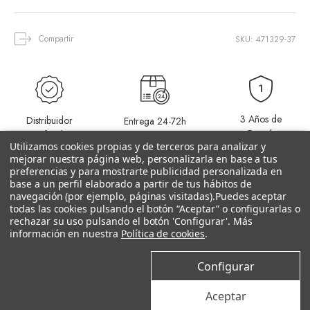
Compartir
SKU: 471329-37
3 Años de
Distribuidor
Entrega 24-72h
Grantía
Oficial
(Península)
Utilizamos cookies propias y de terceros para analizar y
mejorar nuestra página web, personalizarla en base a tus
preferencias y para mostrarte publicidad personalizada en
base a un perfil elaborado a partir de tus hábitos de
navegación (por ejemplo, páginas visitadas).
Puedes aceptar
todas las cookies pulsando el botón “Aceptar” o configurarlas o
rechazar su uso pulsando el botón 'Configurar'. Más
información en nuestra
Política de cookies
.
Productos relacionados
Configurar
–10%
Aceptar