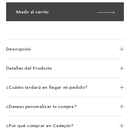
de
de
Reloj
Rel
Viceroy
Vic
Añadir al carrito
Switch,
Swi
Cronógrafo,
Cro
Brazalete
Bra
Malla
Mal
Acero
Ace
Plateado,
Pla
Esfera
Esf
Azul
Azu
Descripción
Detalles del Producto
¿Cuánto tardará en llegar mi pedido?
¿Deseas personalizar tu compra?
¿Por qué comprar en Castejón?