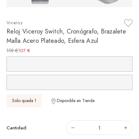
Viceroy
Reloj Viceroy Switch, Cronógrafo, Brazalete
Malla Acero Plateado, Esfera Azul
119 €
107 €
Solo queda 1
Disponible en Tienda
Disminuir
Aum
Cantidad:
la
la
cantidad
can