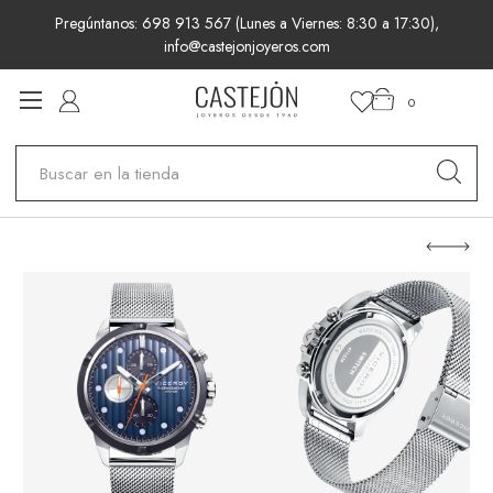
Pregúntanos: 698 913 567 (Lunes a Viernes: 8:30 a 17:30),
info@castejonjoyeros.com
0
Buscar