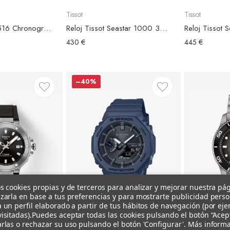
Tissot
Tissot
Reloj Tissot PR516 Chronograph Esfera Azul
Reloj Tissot Seastar 1000 36mm Esfera Azul
430 €
445 €
–40%
s cookies propias y de terceros para analizar y mejorar nuestra pá
zarla en base a tus preferencias y para mostrarte publicidad pers
+ Añadir al
Vista
+ Añadir al
Vista
 un perfil elaborado a partir de tus hábitos de navegación (por ej
carrito
rápida
carrito
rápida
isitadas).
Puedes aceptar todas las cookies pulsando el botón “Acep
rlas o rechazar su uso pulsando el botón 'Configurar'. Más inform