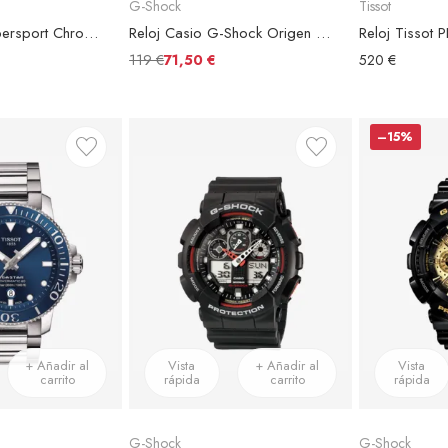
G-Shock
Tissot
Reloj Tissot Supersport Chrono Brazalete Acero
Reloj Casio G-Shock Origen DW-5600FF-8ER Esfera Gris
119 €
71,50 €
520 €
–15%
+ Añadir al
Vista
+ Añadir al
Vista
carrito
rápida
carrito
rápida
G-Shock
G-Shock