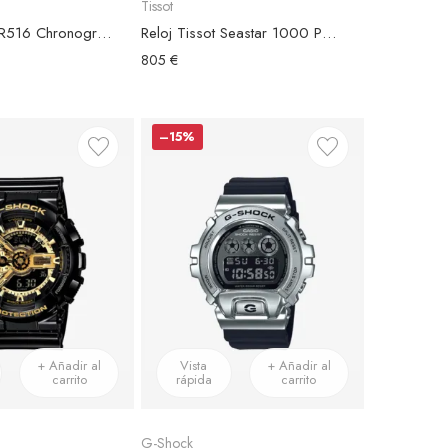
Tissot
Reloj Tissot PR516 Chronograph Esfera Negra
Reloj Tissot Seastar 1000 Powermatic 80
805 €
–15%
+ Añadir al
Vista
+ Añadir al
carrito
rápida
carrito
G-Shock