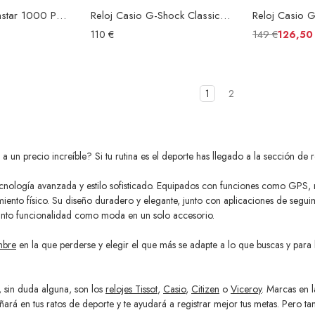
Reloj Tissot Seastar 1000 Powermatic 80 Esfera Azul
Reloj Casio G-Shock Classic GA-100-1A4ER Esfera Negra
149 €
110 €
126,50
1
2
 a un precio increíble? Si tu rutina es el deporte has llegado a la sección de
e tecnología avanzada y estilo sofisticado. Equipados con funciones como GPS
imiento físico. Su diseño duradero y elegante, junto con aplicaciones de segu
o tanto funcionalidad como moda en un solo accesorio.
mbre
en la que perderse y elegir el que más se adapte a lo que buscas y para 
, sin duda alguna, son los
relojes Tissot
,
Casio
,
Citizen
o
Viceroy
. Marcas en 
 en tus ratos de deporte y te ayudará a registrar mejor tus metas. Pero tambi