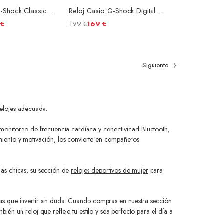
Reloj Casio G-Shock Classic GA-110GB-1AER Esfera Negra
Reloj Casio G-Shock Digital GM-6900-1ER Esfera Negra
199 €
 €
169 €
Siguiente
 relojes adecuada.
, monitoreo de frecuencia cardíaca y conectividad Bluetooth,
imiento y motivación, los convierte en compañeros
las chicas, su sección de
relojes deportivos de mujer
para
las que invertir sin duda. Cuando compras en nuestra sección
én un reloj que refleje tu estilo y sea perfecto para el día a