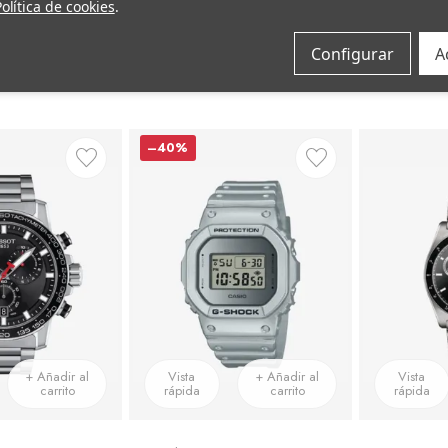
olítica de cookies
.
G-Shock
Tissot
Reloj Tissot T-Race Powermatic 80 41mm
Reloj Casio G-Shock Estándar GA-B2100-2AER Esfera Negra
Configurar
A
149 €
89,50 €
755 €
–40%
+ Añadir al
Vista
+ Añadir al
Vista
carrito
rápida
carrito
rápida