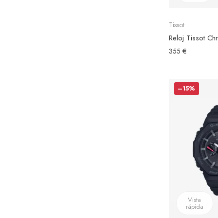
Tissot
355 €
–15%
Vista
rápida