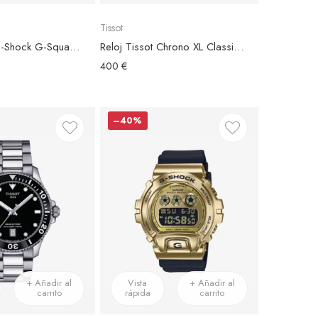
Tissot
Reloj Casio G-Shock G-Squad GBD-800UC-5ER Esfera Negra
Reloj Tissot Chrono XL Classic Esfera Azul
400 €
–40%
+ Añadir al
Vista
+ Añadir al
carrito
rápida
carrito