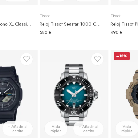
Tissot
Tissot
Reloj Tissot Chrono XL Classic Correa Piel Marrón
Reloj Tissot Seastar 1000 Chronograph Acero Esfera Negra
580 €
490 €
–15%
+ Añadir al
Vista
+ Añadir al
Vista
carrito
rápida
carrito
rápida