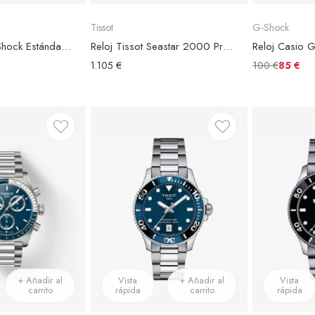
Tissot
G-Shock
Reloj Casio G-Shock Estándar GA-B2100-1AER Esfera Negra
Reloj Tissot Seastar 2000 Professional Powermatic 80 Esfera Azul
100 €
1.105 €
85 €
+ Añadir al
Vista
+ Añadir al
Vista
carrito
rápida
carrito
rápida