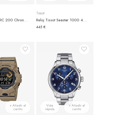
Tissot
Reloj Tissot PRC 200 Chronograph Brazalete Acero
Reloj Tissot Seastar 1000 40mm Esfera Azul
445 €
+ Añadir al
Vista
+ Añadir al
carrito
rápida
carrito