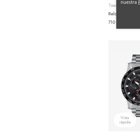
nuestra
P
Tissot
710 €
Vista
rápida