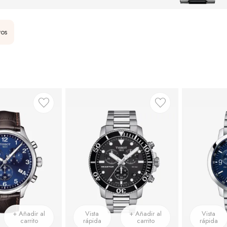
vos
+ Añadir al
Vista
+ Añadir al
Vista
carrito
rápida
carrito
rápida