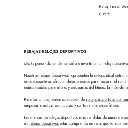
805 €
REBAJAS RELOJES DEPORTIVOS
¿Estás pensando en dar un salto e invertir en un reloj deportivo
Nuestros relojes deportivos representan la síntesis ideal entr
estos dispositivos ofrecen datos precisos para mejorar el rend
indispensables para atletas y entusiastas del fitness, brindand
Para los chicos, tienen su sección de
relojes deportivos de ho
empezar a activar ese cuerpo y ser toda una chica fitness.
Las marcas de relojes deportivos más vendidas de nuestra web
de
relojes deportivos
estás comprando un reloj que te acompañará