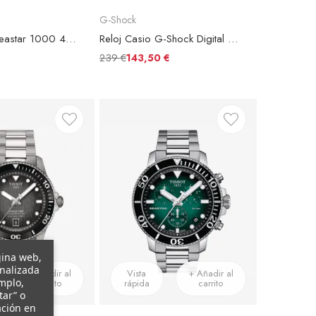
G-Shock
Reloj Tissot Seastar 1000 40mm Brazalete Acero
Reloj Casio G-Shock Digital GM-6900G-9ER Esfera Negra
239 €
143,50 €
gina web,
onalizada
+ Añadir al
Vista
+ Añadir al
emplo,
carrito
rápida
carrito
tar” o
ación en