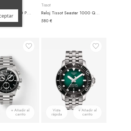
Tissot
Reloj Tissot Seastar 1000 Powermatic 80 Esfera Negra 40mm
Reloj Tissot Seastar 1000 Quartz Chronograph Esfera Verde
ceptar
580 €
+ Añadir al
Vista
+ Añadir al
carrito
rápida
carrito