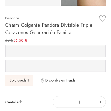
Pandora
Charm Colgante Pandora Divisible Triple
Corazones Generación Familia
69 €
56,50 €
Solo queda 1
Disponible en Tienda
Disminuir
Aum
Cantidad:
la
la
cantidad
can