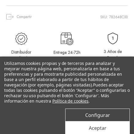
Compartir
SKU: 782648C00
3 Años de
Distribuidor
Entrega 24-72h
Grantía
Oficial
(Península)
Utilizamos cookies propias y de terceros para analizar y
mejorar nuestra página web, personalizarla en base a tus
preferencias y para mostrarte publicidad personalizada en
base a un perfil elaborado a partir de tus hábitos de
navegación (por ejemplo, páginas visitadas).
Puedes aceptar
todas las cookies pulsando el botón “Aceptar” o configurarlas o
rechazar su uso pulsando el botón 'Configurar'. Más
información en nuestra
Política de cookies
.
Productos relacionados
Configurar
–18%
Aceptar