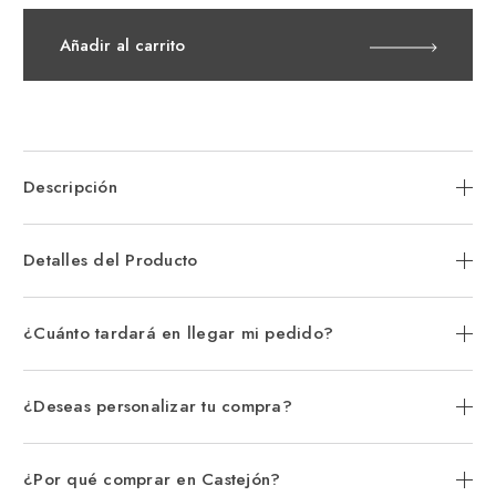
de
de
Charm
Ch
Colgante
Col
Añadir al carrito
Pandora
Pan
Divisible
Div
Triple
Tri
Corazones
Cor
Generación
Gen
Familia
Fam
Descripción
Detalles del Producto
¿Cuánto tardará en llegar mi pedido?
¿Deseas personalizar tu compra?
¿Por qué comprar en Castejón?