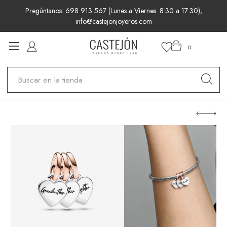
Pregúntanos: 698 913 567 (Lunes a Viernes: 8:30 a 17:30),
info@castejonjoyeros.com
0
Buscar