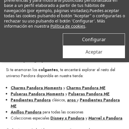
preferencias y para mostrarte publicidad personalizada en
Cadenas Pandora en diferentes largos y estilos.
base a un perfil elaborado a partir de tus hábitos de
Collares Pandora
rígidos o flexibles para colgar tus
charms
o
navegación (por ejemplo, páginas visitadas).
Puedes aceptar
colgantes
favoritos.
todas las cookies pulsando el botón “Aceptar” o configurarlas o
rechazar su uso pulsando el botón 'Configurar'. Más
información en nuestra
Política de cookies
.
Crea capas, juega con los metales y mezcla distintas colecciones para
conseguir un look único y muy tú.
Configurar
Todo el Universo Pandora en
Aceptar
Castejón Joyeros
Si te enamoran los
colgantes
, te encantará explorar el resto del
universo Pandora disponible en nuestra tienda:
Charms Pandora Moments
y
Charms Pandora ME
Pulseras Pandora Moments
y
Pulseras Pandora ME
.
Pendientes Pandora
clásicos,
aros
y
Pendientes Pandora
ME
Anillos Pandora
para todas las ocasiones
Colecciones especiales
Disney x Pandora
y
Marvel x Pandora