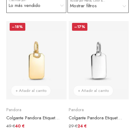
Clasificar por:
Buscar por Marca, Color & más
Mostrar filtros
–18%
–17%
+ Añadir al carrito
+ Añadir al carrito
Pandora
Pandora
Colgante Pandora Etiqueta Rectangular Grabable
Colgante Pandora Etiqueta Rectangular Para Grabar
49 €
29 €
40 €
24 €