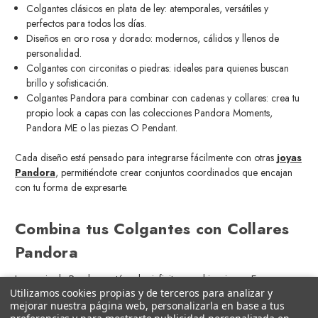
Colgantes clásicos en plata de ley: atemporales, versátiles y
perfectos para todos los días.
Diseños en oro rosa y dorado: modernos, cálidos y llenos de
personalidad.
Colgantes con circonitas o piedras: ideales para quienes buscan
brillo y sofisticación.
Colgantes Pandora para combinar con cadenas y collares: crea tu
propio look a capas con las colecciones Pandora Moments,
Pandora ME o las piezas O Pendant.
Cada diseño está pensado para integrarse fácilmente con otras
joyas
Pandora
, permitiéndote crear conjuntos coordinados que encajan
con tu forma de expresarte.
Combina tus Colgantes con Collares
Pandora
La magia de Pandora está en las infinitas combinaciones. En
Utilizamos cookies propias y de terceros para analizar y
Castejón Joyeros
podrás encontrar:
mejorar nuestra página web, personalizarla en base a tus