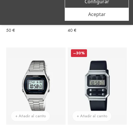
Configurar
Aceptar
Casio
Casio
Reloj Casio Vintage Iconic Acero Plateado Esfera Negra Pantalla Negra
Reloj Casio Vintage Mini Acero Plateado Esfera Cuadrada Negra
50 €
40 €
–30%
+ Añadir al carrito
+ Añadir al carrito