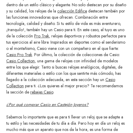
dentro de un estilo clásico y elegante. No solo destacan por su diseño
y su calidad, los relojes de la
colección Edifice
destacan también por
las funciones innovadoras que ofrecen. Combinación entre
tecnología, calidad y diseño. Si tu estilo de vida es más aventurero,
¡tranquilo!, también hay un Casio para ti. En este caso, el tuyo es uno
de la colección
Pro Trek
, relojes deportivos y robustos perfectos para
tus ejercicios al aire libre. Inspirados en deportes como el senderismo
o el montañismo, Casio viene con un compañero en el que fiarte:
Casio Pro Trek
. Por último, la colección de colecciones de Casio:
Casio Collection
, una gama de relojes con infinidad de modelos
entre los que elegir. Tanto si buscas relojes analógicos, digitales, de
diferentes materiales o estilo con los que sentirte más cómodo, has
llegado a la colección adecuada, en esta sección hay un
Casio
Collection
para ti. ¿Los quieres al mejor precio? Te recomendamos
la sección de
rebajas Casio
.
¿Por qué comprar Casio en Castejón Joyeros?
Sabemos lo importante que es para ti llevar un reloj que se adapte a
tu estilo y las necesidades de tu día a día. Pero hoy en día un reloj es
mucho más que un aparato que nos da la hora, es una forma de