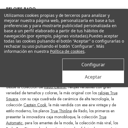
RELOJES RADO
Utilizamos cookies propias y de terceros para analizar y
mejorar nuestra página web, personalizarla en base a tus
¿En busca de un reloj de lujo silencioso? Un reloj que no solo marca
preferencias y para mostrarte publicidad personalizada en
el tiempo, si no también tu estilo y sofisticación. En Castejón Joyeros lo
base a un perfil elaborado a partir de tus hábitos de
tenemos muy claro, los relojes Rado son todo lo que buscas, unos
navegación (por ejemplo, páginas visitadas).
Puedes aceptar
relojes que te invitan a explorar un mundo de elegancia y artesanía.
todas las cookies pulsando el botón “Aceptar” o configurarlas o
Cada reloj está diseñado pare reflejar esa atemporalidad que tanto
rechazar su uso pulsando el botón 'Configurar'. Más
deseamos combinado con la precisión suiza que lo caracteriza.
información en nuestra
Política de cookies
.
Además, las
novedades de los relojes Rado
ofrecen una variedad de
estilos, desde lo más clásico hasta relojes modernos, arriesgados y
Configurar
vanguardistas que hace que aciertes en tu reloj tengas el estilo que
tengas. ¿Sabes lo que es mirarte la muñeca y ver una declaración de
Aceptar
intenciones? Ahora lo sabrás. ¿Qué colección es la tuya? Vamos
desde la colección de
Rado Centrix
, relojes versátiles con gran
variedad de tamaños y colores, la más original con los
relojes True
Square
, con su caja cuadrada de cerámica de alta tecnología, la
colección
Captain Cook
, la más vendida con ese aire vintage y de
estilo moderno, los planos
True Thinline
de Rado, los primeros en
presentar la innovadora caja monobloque, la colección
True
Automatic
, para los amantes de la moda, la colección más viral, los