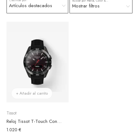
Clasificar por:
Buscar por Marca, Color & más
Mostrar filtros
+ Añadir al carrito
Tissot
Reloj Tissot T-Touch Connect Sport Brazalete SiliconaNegro
1.020 €