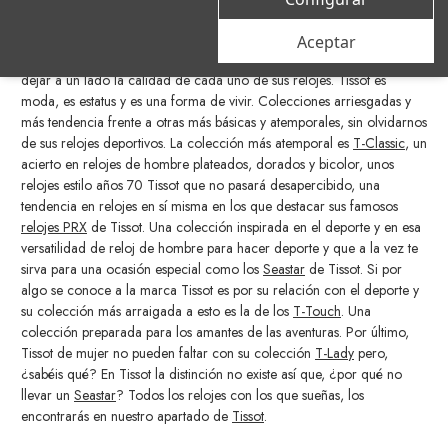
Somos distribuidores oficiales de Tissot, la marca por excelencia de
relojes que todo el mundo quiere llevar. Unos relojes tendencia y que
Aceptar
siempre están a la vanguardia de lo que se lleva en el momento sin
dejar a un lado la calidad de cada uno de sus relojes. Tissot es
moda, es estatus y es una forma de vivir. Colecciones arriesgadas y
más tendencia frente a otras más básicas y atemporales, sin olvidarnos
de sus relojes deportivos. La colección más atemporal es
T-Classic
, un
acierto en relojes de hombre plateados, dorados y bicolor, unos
relojes estilo años 70 Tissot que no pasará desapercibido, una
tendencia en relojes en sí misma en los que destacar sus famosos
relojes PRX
de Tissot. Una colección inspirada en el deporte y en esa
versatilidad de reloj de hombre para hacer deporte y que a la vez te
sirva para una ocasión especial como los
Seastar
de Tissot. Si por
algo se conoce a la marca Tissot es por su relación con el deporte y
su colección más arraigada a esto es la de los
T-Touch
. Una
colección preparada para los amantes de las aventuras. Por último,
Tissot de mujer no pueden faltar con su colección
T-Lady
pero,
¿sabéis qué? En Tissot la distinción no existe así que, ¿por qué no
llevar un
Seastar
? Todos los relojes con los que sueñas, los
encontrarás en nuestro apartado de
Tissot
.