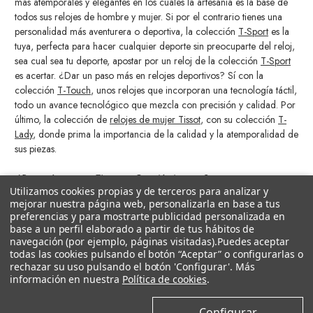
más atemporales y elegantes en los cuales la artesanía es la base de
todos sus relojes de hombre y mujer. Si por el contrario tienes una
personalidad más aventurera o deportiva, la colección
T-Sport
es la
tuya, perfecta para hacer cualquier deporte sin preocuparte del reloj,
sea cual sea tu deporte, apostar por un reloj de la colección
T-Sport
es acertar. ¿Dar un paso más en relojes deportivos? Sí con la
colección
T-Touch
, unos relojes que incorporan una tecnología táctil,
todo un avance tecnológico que mezcla con precisión y calidad. Por
último, la colección de
relojes de mujer Tissot
, con su colección
T-
Lady
, donde prima la importancia de la calidad y la atemporalidad de
sus piezas.
¿Por qué comprar Tissot en Castejón Joyeros?
Utilizamos cookies propias y de terceros para analizar y
mejorar nuestra página web, personalizarla en base a tus
Sabemos lo importante que es para ti llevar un reloj que se adapte a
preferencias y para mostrarte publicidad personalizada en
tu estilo y las necesidades de tu día a día. Pero hoy en día un reloj es
base a un perfil elaborado a partir de tus hábitos de
mucho más que un aparato que nos da la hora, es una forma de
navegación (por ejemplo, páginas visitadas).
Puedes aceptar
expresar estilo de vida y amor por la moda. Por todo esto, en
todas las cookies pulsando el botón “Aceptar” o configurarlas o
Castejón Joyeros ofrecemos las mejores marcas de relojes pensadas
rechazar su uso pulsando el botón 'Configurar'. Más
información en nuestra
Política de cookies
.
en ti y en lo que necesitas siguiendo a su vez con las últimas
tendencias e innovación tecnológica.
Configurar