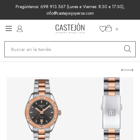
Pregúntanos: 698 913 567 (Lunes a Viernes: 8:30 a 17:30),
info@castejonjoyeros.com
0
Buscar