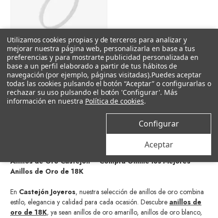
Utilizamos cookies propias y de terceros para analizar y
mejorar nuestra página web, personalizarla en base a tus
Elegir opciones
preferencias y para mostrarte publicidad personalizada en
base a un perfil elaborado a partir de tus hábitos de
navegación (por ejemplo, páginas visitadas).
Puedes aceptar
todas las cookies pulsando el botón “Aceptar” o configurarlas o
Castejón
rechazar su uso pulsando el botón 'Configurar'. Más
Anillo Solitario Circonita Oro Blanco
información en nuestra
Política de cookies
.
193 €
Configurar
Aceptar
Anillos de Oro Castejón – Compra Online los Mejores
Anillos de Oro de 18K
En
Castejón Joyeros
, nuestra selección de anillos de oro combina
estilo, elegancia y calidad para cada ocasión. Descubre
anillos de
oro de 18K
, ya sean anillos de oro amarillo, anillos de oro blanco,