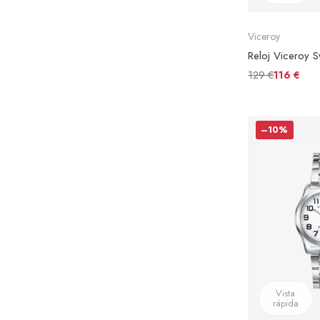
Viceroy
129 €
116 €
–10%
Vista
rápida