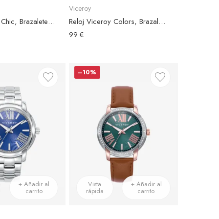
Viceroy
Reloj Viceroy Chic, Brazalete Acero Plateado, Esfera Marrón
Reloj Viceroy Colors, Brazalete Silicona Azul, Esfera Negra
99 €
–10%
+ Añadir al
Vista
+ Añadir al
carrito
rápida
carrito