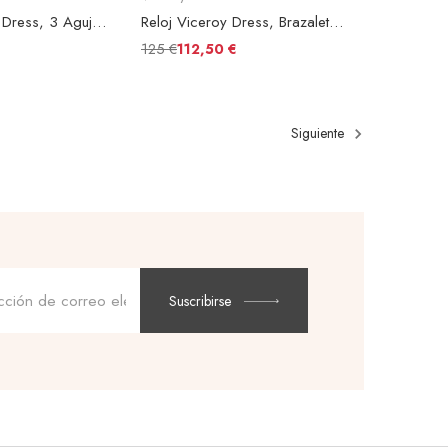
Reloj Viceroy Dress, 3 Agujas, Brazalete Acero Malla Oro Rosa, Esfera Blanca
Reloj Viceroy Dress, Brazalete Acero Malla Negro, Esfera Negra
125 €
112,50 €
Siguiente
Dirección
de
Suscribirse
correo
electrónico