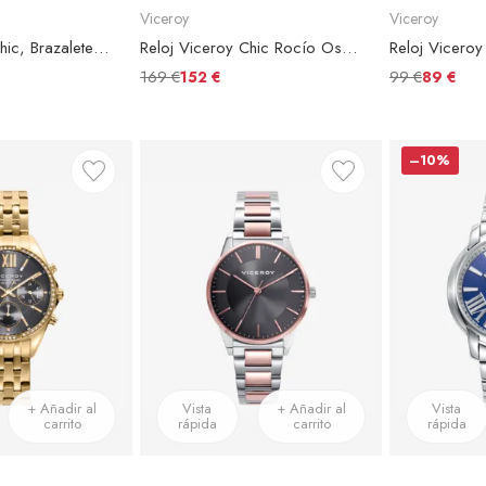
Viceroy
Viceroy
Reloj Viceroy Chic, Brazalete Acero Plateado, Esfera Negra
Reloj Viceroy Chic Rocío Osorno, Brazalete Acero Plateado, Esfera Lila
169 €
99 €
152 €
89 €
–10%
+ Añadir al
Vista
+ Añadir al
Vista
carrito
rápida
carrito
rápida