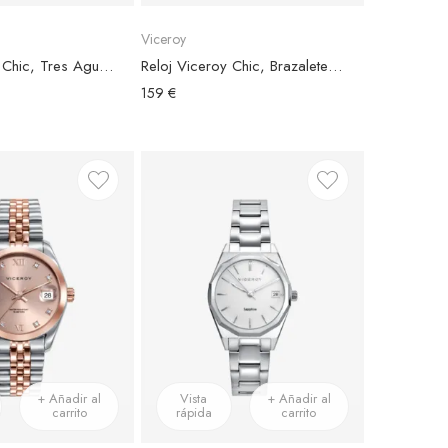
Viceroy
Reloj Viceroy Chic, Tres Agujas, Brazalete Acero Plateado, Esfera Plateada
Reloj Viceroy Chic, Brazalete Acero Bicolor, Esfera Rosa Perlado
159 €
+ Añadir al
Vista
+ Añadir al
carrito
rápida
carrito