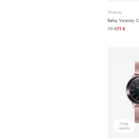
Viceroy
79 €
71 €
Vista
rápida