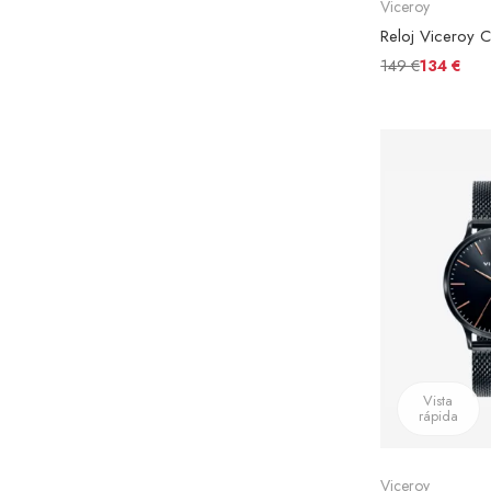
Viceroy
149 €
134 €
Vista
rápida
Viceroy