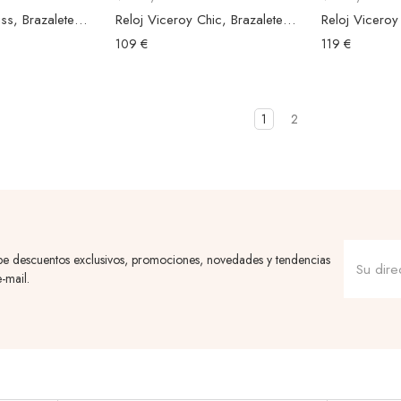
Reloj Viceroy Kiss, Brazalete Malla Acero Negro, Esfera Negra
Reloj Viceroy Chic, Brazalete Acero Plateado, Esfera Azul Circonitas
109 €
119 €
1
2
be descuentos exclusivos, promociones, novedades y tendencias
-mail.