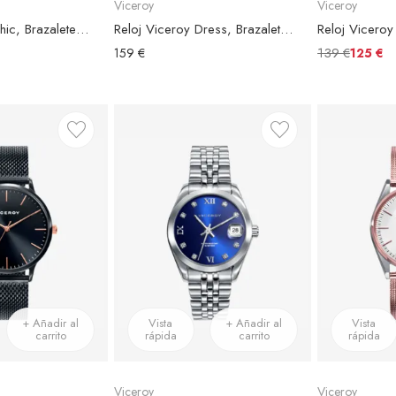
Viceroy
Viceroy
Reloj Viceroy Chic, Brazalete Acero Dorado, Esfera Negra
Reloj Viceroy Dress, Brazalete Acero Bicolor, Esfera Negra
139 €
159 €
125 €
+ Añadir al
Vista
+ Añadir al
Vista
carrito
rápida
carrito
rápida
Viceroy
Viceroy