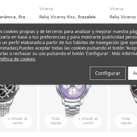
Viceroy
Viceroy
Reloj Viceroy Cerámica, Brazalete Malla Oro Rosa, Esfera Negra
Reloj Viceroy Kiss, Brazalete Malla Acero Dorado, Esfera Blanca
119 €
129 €
s cookies propias y de terceros para analizar y mejorar nuestra pá
zarla en base a tus preferencias y para mostrarte publicidad pers
 un perfil elaborado a partir de tus hábitos de navegación (por ej
isitadas).
Puedes aceptar todas las cookies pulsando el botón “Acep
–10%
–10%
rlas o rechazar su uso pulsando el botón 'Configurar'. Más inform
olítica de cookies
.
Configurar
A
+ Añadir al
Vista
+ Añadir al
Vista
carrito
rápida
carrito
rápida