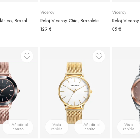
Viceroy
Viceroy
Reloj Viceroy Clásico, Brazalete Acero Plateado, Esfera Blanca, Mujer
Reloj Viceroy Chic, Brazalete Acero Dorado, Esfera Dorada
129 €
85 €
+ Añadir al
Vista
+ Añadir al
Vista
carrito
rápida
carrito
rápida