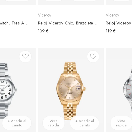
Viceroy
Viceroy
Reloj Viceroy Switch, Tres Agujas, Brazalete Malla Acero Dorado, Esfera Azul
Reloj Viceroy Chic, Brazalete Acero Bicolor, Esfera Gris
139 €
119 €
+ Añadir al
Vista
+ Añadir al
Vista
carrito
rápida
carrito
rápida