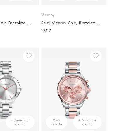
Viceroy
Reloj Viceroy Air, Brazalete Acero Plateado, Esfera Blanca
Reloj Viceroy Chic, Brazalete Malla Acero Plateado, Esfera Plateada, Bisel Circonitas
125 €
+ Añadir al
Vista
+ Añadir al
carrito
rápida
carrito