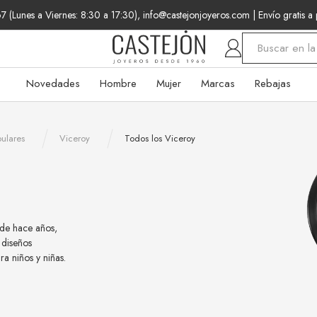
 (Lunes a Viernes: 8:30 a 17:30), info@castejonjoyeros.com
| Envío gratis a
Buscar
Novedades
Hombre
Mujer
Marcas
Rebajas
ulares
Viceroy
Todos los Viceroy
sde hace años,
 diseños
a niños y niñas.