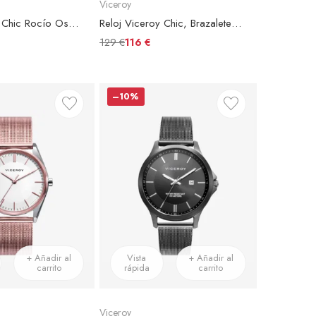
Viceroy
Reloj Viceroy Chic Rocío Osorno, Brazalete Acero Plateado, Esfera Azul
Reloj Viceroy Chic, Brazalete Piel Marrón, Esfera Verde
129 €
116 €
–10%
+ Añadir al
Vista
+ Añadir al
carrito
rápida
carrito
Viceroy