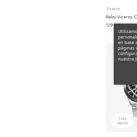
Viceroy
129 €
Utilizamo
personali
en base a
páginas v
configura
nuestra
P
Vista
rápida