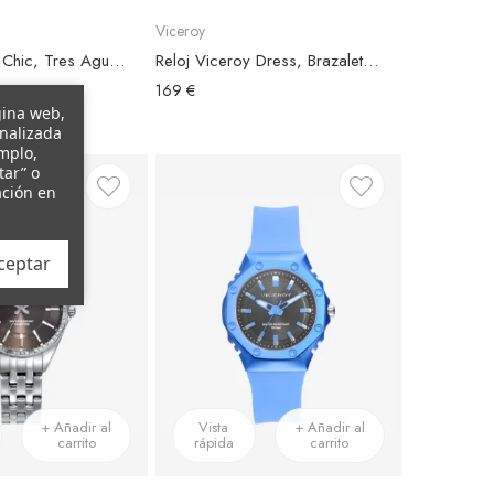
Viceroy
Reloj Viceroy Chic, Tres Agujas, Brazalete Acero Bicolor, Esfera Oro Rosa
Reloj Viceroy Dress, Brazalete Acero Plateado, Esfera Blanca
169 €
gina web,
onalizada
emplo,
tar” o
ación en
ceptar
+ Añadir al
Vista
+ Añadir al
carrito
rápida
carrito