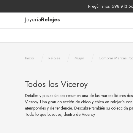
Pregúntanos: 698 913 567
Joyería
Relojes
Inicio
Relojes
Mujer
Comprar Marcas Pop
Todos los Viceroy
Detalles y piezas únicas resumen una de las marcas líderes de
Viceroy. Una gran colección de chico y chica en relojería con
atemporales y de tendencia. Descubre también su colección par
Todo lo que busques, dentro de Viceroy.