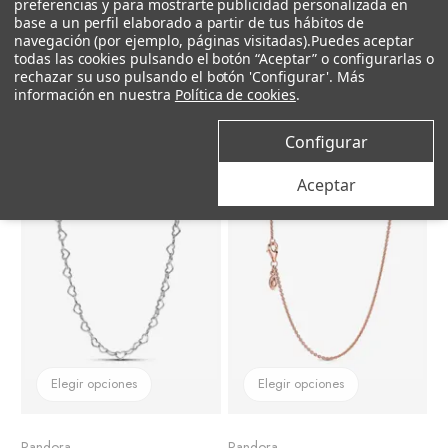
preferencias y para mostrarte publicidad personalizada en
base a un perfil elaborado a partir de tus hábitos de
navegación (por ejemplo, páginas visitadas).
Puedes aceptar
Pandora
Pandora
todas las cookies pulsando el botón “Aceptar” o configurarlas o
Colgante O Pandora Pequeño
Colgante Pandora en plata de ley Cruz
rechazar su uso pulsando el botón 'Configurar'. Más
49 €
59 €
información en nuestra
Política de cookies
.
40 €
48,50 €
Configurar
–18%
–18%
Aceptar
Elegir opciones
Elegir opciones
Pandora
Pandora