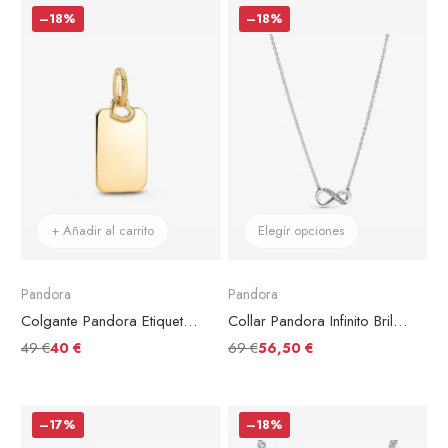
–18%
–18%
+ Añadir al carrito
Elegir opciones
Pandora
Pandora
Colgante Pandora Etiqueta Rectangular Grabable
Collar Pandora Infinito Brillante
49 €
69 €
40 €
56,50 €
–17%
–18%