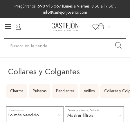
Pregúntanos: 698 913 567 (Lunes a Viernes: 8:30 a 17:30),
info@castejonjoyeros.com
0
Buscar
Collares y Colgantes
Charms
Pulseras
Pendientes
Anillos
Collares y Col
Clasificar por:
Buscar por Marca, Color & más
Mostrar filtros