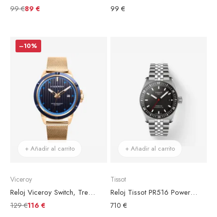
99 €
89 €
99 €
–10%
+ Añadir al carrito
+ Añadir al carrito
Viceroy
Tissot
Reloj Viceroy Switch, Tres Agujas, Brazalete Malla Acero Dorado, Esfera Azul
Reloj Tissot PR516 Powermatic 80 Acero
129 €
116 €
710 €