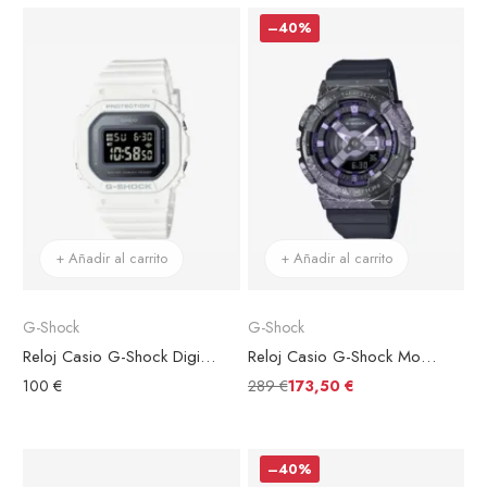
–40%
+ Añadir al carrito
+ Añadir al carrito
G-Shock
G-Shock
Reloj Casio G-Shock Digital Mujer GMD-S5600-7ER Esfera Negra
Reloj Casio G-Shock Modelos Modelos Del 40 Aniversario GM-S114GEM-1A2ER Esfera Negra
289 €
100 €
173,50 €
–40%