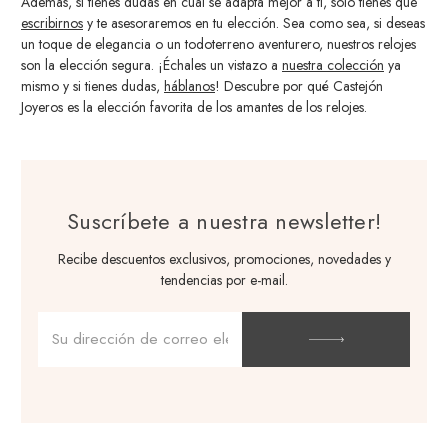
Además, si tienes dudas en cuál se adapta mejor a ti, solo tienes que
escribirnos
y te asesoraremos en tu elección. Sea como sea, si deseas
un toque de elegancia o un todoterreno aventurero, nuestros relojes
son la elección segura. ¡Échales un vistazo a
nuestra colección
ya
mismo y si tienes dudas,
háblanos
! Descubre por qué Castejón
Joyeros es la elección favorita de los amantes de los relojes.
Suscríbete a nuestra newsletter!
Recibe descuentos exclusivos, promociones, novedades y
tendencias por e-mail.
Dirección
de
correo
electrónico