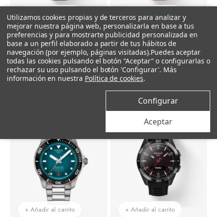
+ Añadir al carrito
+ Añadir al carrito
Utilizamos cookies propias y de terceros para analizar y
mejorar nuestra página web, personalizarla en base a tus
preferencias y para mostrarte publicidad personalizada en
base a un perfil elaborado a partir de tus hábitos de
Tissot
Tissot
navegación (por ejemplo, páginas visitadas).
Puedes aceptar
Reloj Tissot PR516 Powermatic 80 con Correa de Piel Azul
Reloj Tissot PR516 Powermatic 80 con Correa de Piel Marón
todas las cookies pulsando el botón “Aceptar” o configurarlas o
rechazar su uso pulsando el botón 'Configurar'. Más
640 €
640 €
información en nuestra
Política de cookies
.
Configurar
Aceptar
+ Añadir al carrito
+ Añadir al carrito