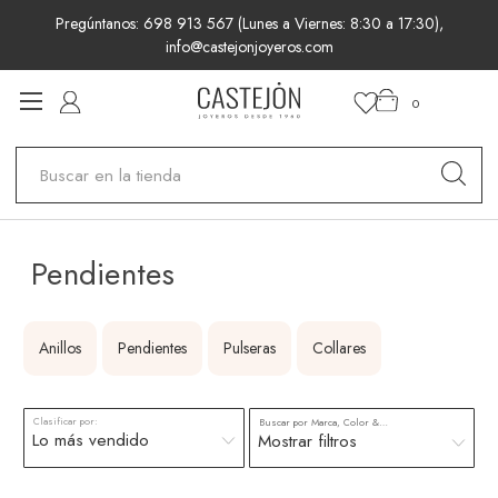
Pregúntanos: 698 913 567 (Lunes a Viernes: 8:30 a 17:30),
info@castejonjoyeros.com
0
Buscar
Pendientes
Anillos
Pendientes
Pulseras
Collares
Clasificar por:
Buscar por Marca, Color & más
Mostrar filtros