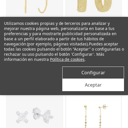
Utilizamos cookies propias y de terceros para analizar y
mejorar nuestra página web, personalizarla en base a tus
+ Añadir al carrito
+ Añadir al carrito
preferencias y para mostrarte publicidad personalizada en
base a un perfil elaborado a partir de tus hábitos de
navegación (por ejemplo, páginas visitadas).
Puedes aceptar
Castejón
Castejón
todas las cookies pulsando el botón “Aceptar” o configurarlas o
rechazar su uso pulsando el botón 'Configurar'. Más
Pendientes de Aro Manile
Pendientes de Aro Roobs
información en nuestra
Política de cookies
.
335 €
307 €
Configurar
Aceptar