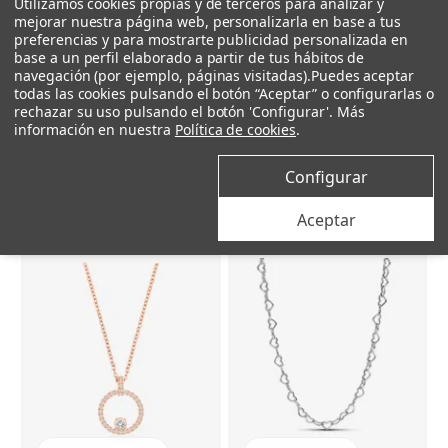
Utilizamos cookies propias y de terceros para analizar y
mejorar nuestra página web, personalizarla en base a tus
preferencias y para mostrarte publicidad personalizada en
+ Añadir al carrito
+ Añadir al carrito
base a un perfil elaborado a partir de tus hábitos de
navegación (por ejemplo, páginas visitadas).
Puedes aceptar
todas las cookies pulsando el botón “Aceptar” o configurarlas o
Pandora
Pandora
rechazar su uso pulsando el botón 'Configurar'. Más
información en nuestra
Política de cookies
.
Colgante O Pandora Pequeño
Colgante Pandora en plata de ley Cruz
49 €
59 €
40 €
48,50 €
Configurar
Aceptar
–18%