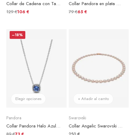
Collar de Cadena con Tachuelas Pandora Moments
Collar Pandora en plata de ley Elegancia Atemporal
129 €
79 €
106 €
65 €
–18%
Elegir opciones
+ Añadir al carrito
Pandora
Swarovski
Collar Pandora Halo Azul Cuadrado Brillante
Collar Angelic Swarovski Chapado en Oro Rosa
89 €
73 €
250 €