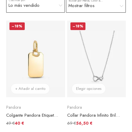
Clasificar por:
Buscar por Marca, Color & más
Mostrar filtros
–18%
–18%
+ Añadir al carrito
Elegir opciones
Pandora
Pandora
Colgante Pandora Etiqueta Rectangular Grabable
Collar Pandora Infinito Brillante
49 €
69 €
40 €
56,50 €