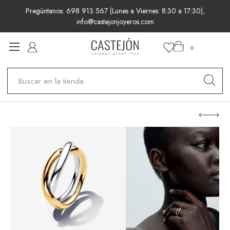
Pregúntanos: 698 913 567 (Lunes a Viernes: 8:30 a 17:30),
info@castejonjoyeros.com
0
Buscar