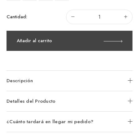
Disminuir
Aum
Cantidad:
la
la
cantidad
can
de
de
Anillo
Ani
Pandora
Pan
Añadir al carrito
Bandas
Ban
Entrelazadas
Ent
en
en
Dos
Do
Tonos
Ton
Descripción
Detalles del Producto
¿Cuánto tardará en llegar mi pedido?