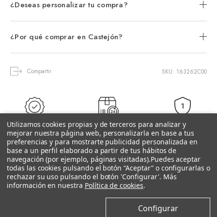
¿Deseas personalizar tu compra?
¿Por qué comprar en Castejón?
Compartir
SKU: 163262C00
Utilizamos cookies propias y de terceros para analizar y
3 Años de
Distribuidor
Entrega 24-72h
mejorar nuestra página web, personalizarla en base a tus
Grantía
Oficial
(Península)
preferencias y para mostrarte publicidad personalizada en
base a un perfil elaborado a partir de tus hábitos de
navegación (por ejemplo, páginas visitadas).
Puedes aceptar
todas las cookies pulsando el botón “Aceptar” o configurarlas o
rechazar su uso pulsando el botón 'Configurar'. Más
información en nuestra
Política de cookies
.
Configurar
Productos relacionados