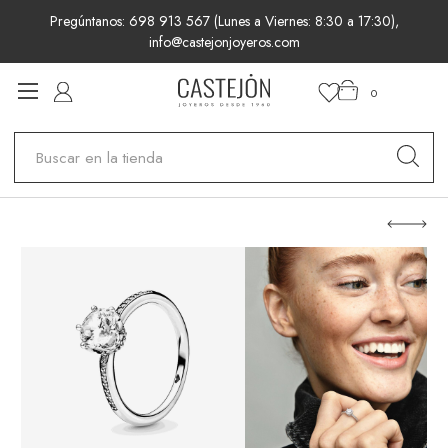
Pregúntanos: 698 913 567 (Lunes a Viernes: 8:30 a 17:30),
info@castejonjoyeros.com
0
Buscar