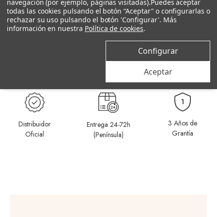
¿Deseas personalizar tu compra?
navegación (por ejemplo, páginas visitadas).
Puedes aceptar
todas las cookies pulsando el botón “Aceptar” o configurarlas o
rechazar su uso pulsando el botón 'Configurar'. Más
información en nuestra
Política de cookies
.
¿Por qué comprar en Castejón?
Configurar
Compartir
SKU: 198289CZ
Aceptar
3 Años de
Distribuidor
Entrega 24-72h
Grantía
Oficial
(Península)