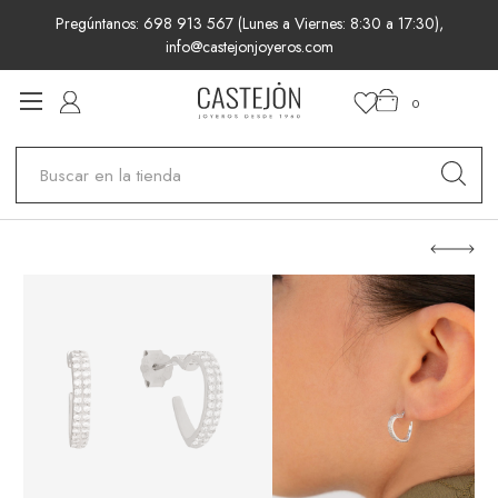
Pregúntanos: 698 913 567 (Lunes a Viernes: 8:30 a 17:30),
info@castejonjoyeros.com
0
Buscar