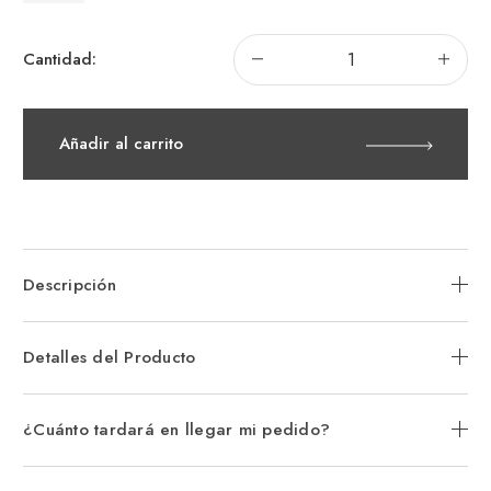
Disminuir
Aum
Cantidad:
la
la
cantidad
can
de
de
Collar
Col
de
de
Añadir al carrito
Cadena
Ca
con
con
Tachuelas
Tac
Pandora
Pan
Moments
Mo
Descripción
Detalles del Producto
¿Cuánto tardará en llegar mi pedido?