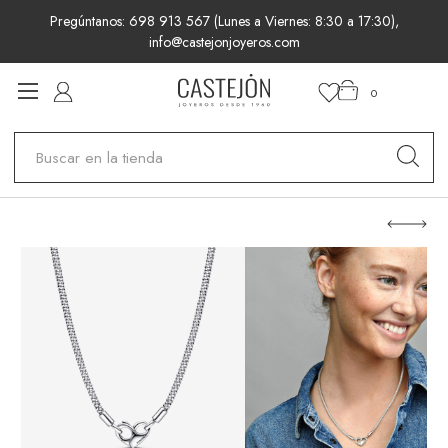
Pregúntanos: 698 913 567 (Lunes a Viernes: 8:30 a 17:30),
info@castejonjoyeros.com
0
Buscar