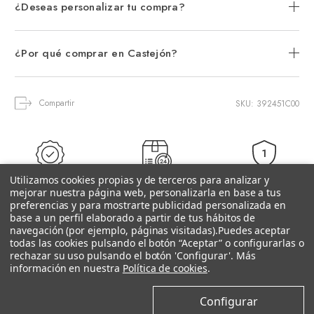
¿Deseas personalizar tu compra?
¿Por qué comprar en Castejón?
Compartir
SKU: 392451C00
Utilizamos cookies propias y de terceros para analizar y
3 Años de
Distribuidor
Entrega 24-72h
mejorar nuestra página web, personalizarla en base a tus
Grantía
Oficial
(Península)
preferencias y para mostrarte publicidad personalizada en
base a un perfil elaborado a partir de tus hábitos de
navegación (por ejemplo, páginas visitadas).
Puedes aceptar
todas las cookies pulsando el botón “Aceptar” o configurarlas o
rechazar su uso pulsando el botón 'Configurar'. Más
información en nuestra
Política de cookies
.
Configurar
Productos relacionados