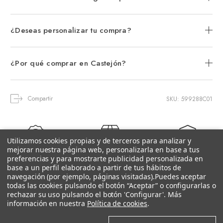
¿Deseas personalizar tu compra?
¿Por qué comprar en Castejón?
Compartir
SKU: 599288C01
Utilizamos cookies propias y de terceros para analizar y
mejorar nuestra página web, personalizarla en base a tus
3 Años de
Distribuidor
Entrega 24-72h
preferencias y para mostrarte publicidad personalizada en
Grantía
base a un perfil elaborado a partir de tus hábitos de
Oficial
(Península)
navegación (por ejemplo, páginas visitadas).
Puedes aceptar
todas las cookies pulsando el botón “Aceptar” o configurarlas o
rechazar su uso pulsando el botón 'Configurar'. Más
información en nuestra
Política de cookies
.