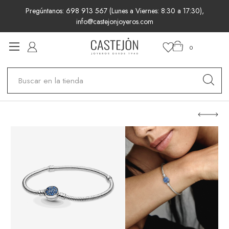
Pregúntanos: 698 913 567 (Lunes a Viernes: 8:30 a 17:30),
info@castejonjoyeros.com
0
Buscar