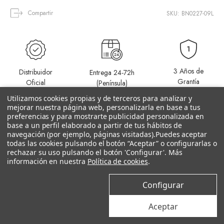
Compartir
SKU: BN0227-09L
3 Años de
Distribuidor
Entrega 24-72h
Grantía
Oficial
(Península)
Utilizamos cookies propias y de terceros para analizar y
mejorar nuestra página web, personalizarla en base a tus
preferencias y para mostrarte publicidad personalizada en
base a un perfil elaborado a partir de tus hábitos de
navegación (por ejemplo, páginas visitadas).
Puedes aceptar
todas las cookies pulsando el botón “Aceptar” o configurarlas o
rechazar su uso pulsando el botón 'Configurar'. Más
Productos relacionados
información en nuestra
Política de cookies
.
Configurar
–10%
–10%
Aceptar