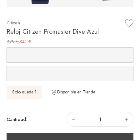
Citizen
Reloj Citizen Promaster Dive Azul
379 €
341 €
Solo queda 1
Disponible en Tienda
Disminuir
Aum
Cantidad:
la
la
cantidad
can
de
de
Reloj
Rel