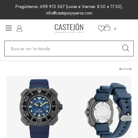
Pregúntanos: 698 913 567 (Lunes a Viernes: 8:30 a 17:30),
info@castejonjoyeros.com
0
Buscar