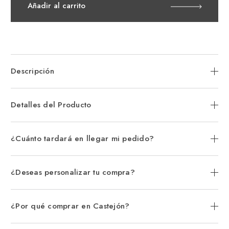
Citizen
Cit
Añadir al carrito
Promaster
Pro
Dive
Div
Azul
Azu
Descripción
Detalles del Producto
¿Cuánto tardará en llegar mi pedido?
¿Deseas personalizar tu compra?
¿Por qué comprar en Castejón?