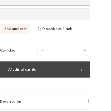
Solo quedan 2
Disponible en Tienda
Disminuir
Aumenta
Cantidad:
la
la
cantidad
cantidad
de
de
Reloj
Reloj
Swatch
Swatch
Añadir al carrito
Neon
Neon
Pink
Pink
Podium
Podium
Descripción