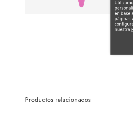
Utilizamo
personali
en base a
páginas v
configura
nuestra
P
Productos relacionados