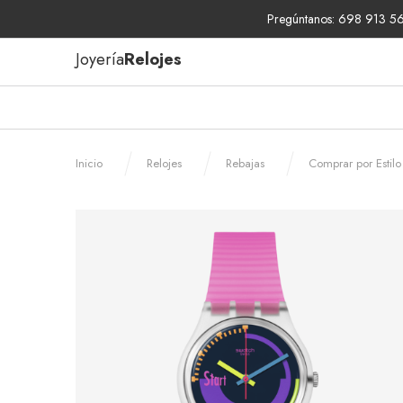
Pregúntanos: 698 913 567
Joyería
Relojes
Inicio
Relojes
Rebajas
Comprar por Estilo