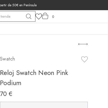
 partir de 50€ en Península
0
Swatch
Reloj Swatch Neon Pink
Podium
70 €