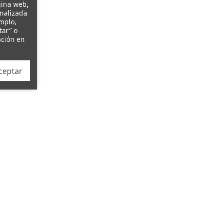
gina web,
onalizada
emplo,
tar” o
ación en
ceptar