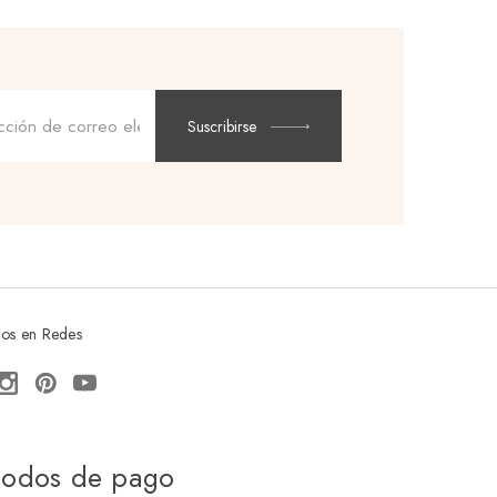
Dirección
de
Suscribirse
correo
electrónico
os en Redes
odos de pago