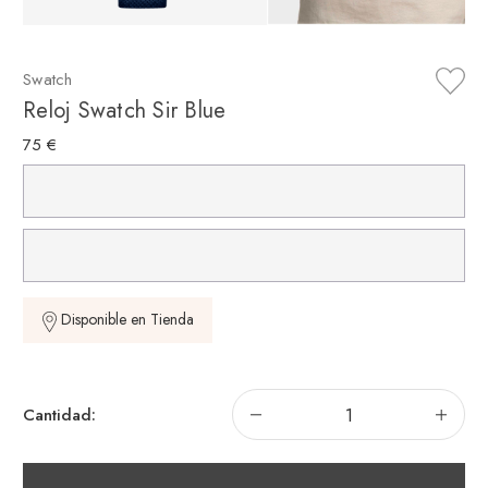
Swatch
Reloj Swatch Sir Blue
75 €
Disponible en Tienda
Disminuir
Aum
Cantidad:
la
la
cantidad
can
de
de
Reloj
Rel