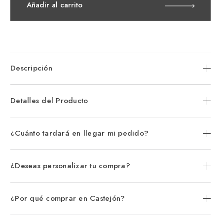
Swatch
Swa
Añadir al carrito
Sir
Sir
Blue
Blu
Descripción
Detalles del Producto
¿Cuánto tardará en llegar mi pedido?
¿Deseas personalizar tu compra?
¿Por qué comprar en Castejón?