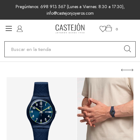
Pregúntanos: 698 913 567 (Lunes a Viernes: 8:30 a 17:30),
info@castejonjoyeros.com
0
Buscar