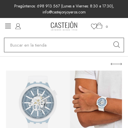
Pregúntanos: 698 913 567 (Lunes a Viernes: 8:30 a 17:30),
info@castejonjoyeros.com
0
Buscar