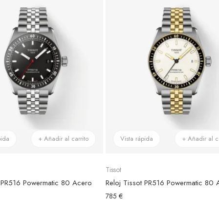
pida
+ Añadir al carrito
Vista rápida
+ Añadir al ca
Tissot
t PR516 Powermatic 80 Acero
785 €