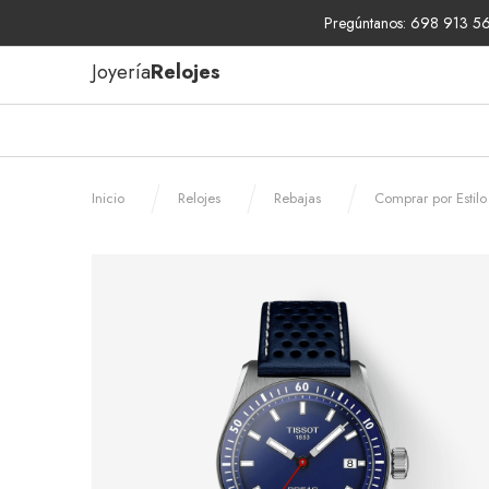
Pregúntanos: 698 913 567
Joyería
Relojes
Inicio
Relojes
Rebajas
Comprar por Estilo