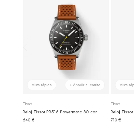
Vista rápida
+ Añadir al carrito
Vista rá
Tissot
Tissot
Reloj Tissot PR516 Powermatic 80 con Correa de Piel Marón
Reloj Tisso
640 €
710 €