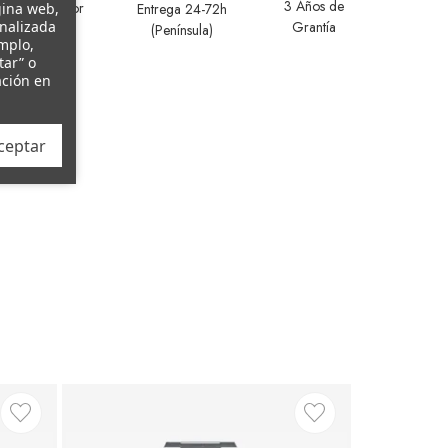
3 Años de
Distribuidor
Entrega 24-72h
gina web,
Grantía
onalizada
Oficial
(Península)
emplo,
tar” o
ación en
ceptar