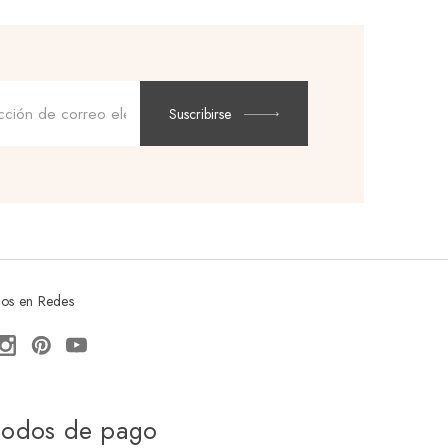
Dirección
de
Suscribirse
correo
electrónico
os en Redes
odos de pago