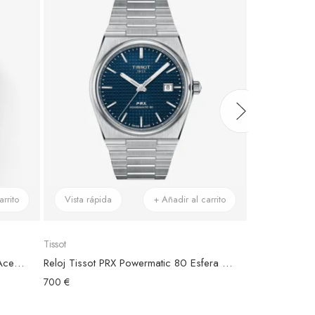
rrito
Vista rápida
+ Añadir al carrito
Vista rápid
Tissot
Tissot
Reloj Tissot PR516 Powermatic 80 Acero Bicolor
Reloj Tissot PRX Powermatic 80 Esfera Azul
700 €
795 €