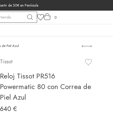
 partir de 50€ en Península
0
 de Piel Azul
Tissot
Reloj Tissot PR516
Powermatic 80 con Correa de
Piel Azul
640 €