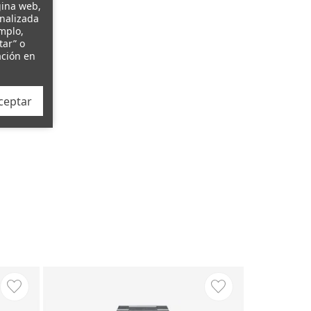
gina web,
onalizada
emplo,
tar” o
ación en
ceptar