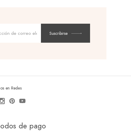
Dirección
de
Suscribirse
correo
electrónico
os en Redes
odos de pago