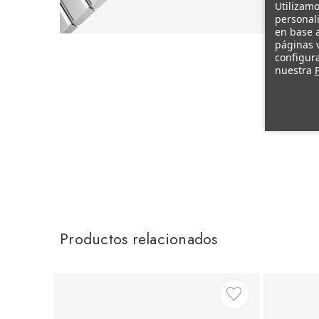
Utilizamo
personali
en base a
páginas v
configura
nuestra
P
Productos relacionados