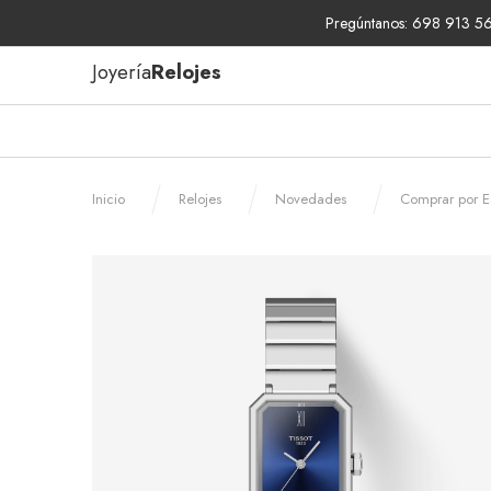
Pregúntanos: 698 913 567
Joyería
Relojes
Inicio
Relojes
Novedades
Comprar por Es