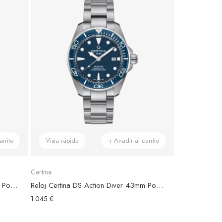
rrito
Vista rápida
+ Añadir al carrito
Certina
Reloj Certina DS Action Diver 43mm Powermatic 80 Titanio, Esfera Negra
Reloj Certina DS Action Diver 43mm Powermatic 80 Acero, Esfera Azul
1.045 €