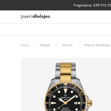
Pregúntanos: 698 913 567
Joyería
Relojes
Inicio
Relojes
Marcas
Marcas de Relojes