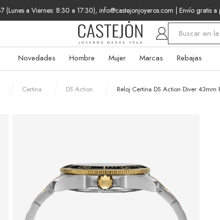
 (Lunes a Viernes: 8:30 a 17:30), info@castejonjoyeros.com
| Envío gratis a
Buscar
Novedades
Hombre
Mujer
Marcas
Rebajas
Certina
DS Action
Reloj Certina DS Action Diver 43mm 