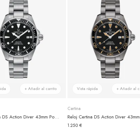
pida
+ Añadir al carrito
Vista rápida
+ Añadir al ca
Certina
Reloj Certina DS Action Diver 43mm Powermatic 80 Acero, Esfera Negra
1.250 €