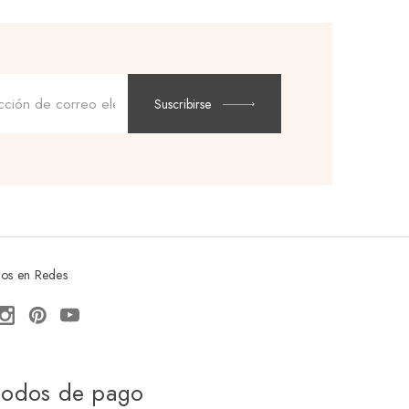
Dirección
de
Suscribirse
correo
electrónico
os en Redes
odos de pago