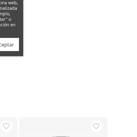
gina web,
onalizada
emplo,
tar” o
ación en
ceptar