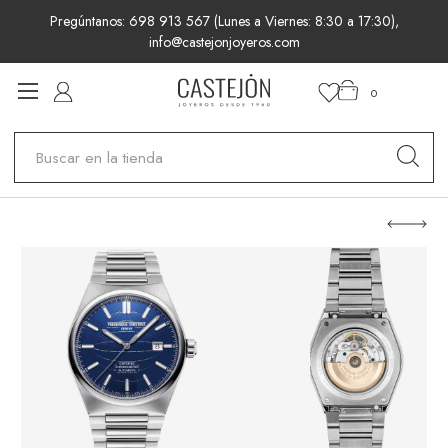
Pregúntanos: 698 913 567 (Lunes a Viernes: 8:30 a 17:30),
info@castejonjoyeros.com
0
Buscar